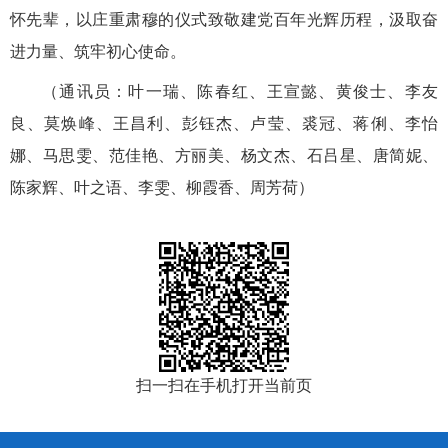
怀先辈，以庄重肃穆的仪式致敬建党百年光辉历程，汲取奋
进力量、筑牢初心使命。
（通讯员：叶一瑞、陈春红、王宣懿、黄俊士、李友
良、莫焕峰、王昌利、彭钰杰、卢莹、裘冠、蒋俐、李怡
娜、马思雯、范佳艳、方丽美、杨文杰、石吕星、唐简妮、
陈家辉、叶之语、李雯、柳霞香、周芳荷）
扫一扫在手机打开当前页