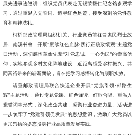
展先进事迹巡讲；组织党员代表赴无锡荣毅仁纪念馆参观学
习，通过重温入党誓词、追寻红色足迹，接受深刻的党性教
育和精神洗礼。
柯桥邮政管理局组织机关、行业党员前往曹素民烈士故
居、南溪书舍，开展“赓续红色血脉·践行正确政绩观”主题党
日活动，深切感悟革命先辈“对党忠诚、一心为民”的崇高信
仰，实地参观乡村文化阵地建设，近距离感受乡村振兴、共
同富裕带来的崭新面貌，旨在把学习感悟转化为履职实效。
诸暨邮政管理局联合快递企业开展“党旗引领·邮路生
辉”主题活动，通过专题党课、红色诵读、红歌合唱、重温入
党誓词等形式，深化政企共建，凝聚行业奋进力量。活动进
一步筑牢了“党建引领促发展”的思想意识，激励广大党员以
更加昂扬的姿态投身行业高质量发展实践。