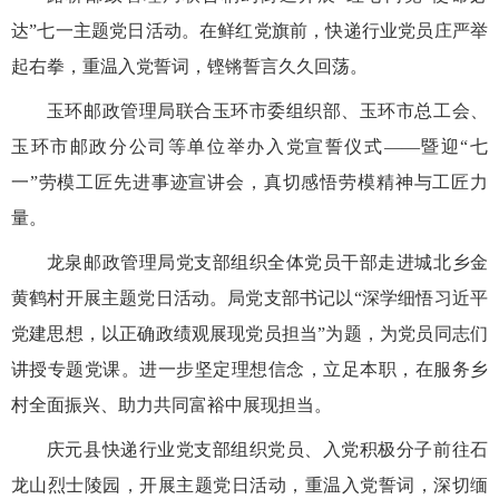
达”七一主题党日活动。在鲜红党旗前，快递行业党员庄严举
起右拳，重温入党誓词，铿锵誓言久久回荡。
玉环邮政管理局联合玉环市委组织部、玉环市总工会、
玉环市邮政分公司等单位举办入党宣誓仪式——暨迎“七
一”劳模工匠先进事迹宣讲会，真切感悟劳模精神与工匠力
量。
龙泉邮政管理局党支部组织全体党员干部走进城北乡金
黄鹤村开展主题党日活动。局党支部书记以“深学细悟习近平
党建思想，以正确政绩观展现党员担当”为题，为党员同志们
讲授专题党课。进一步坚定理想信念，立足本职，在服务乡
村全面振兴、助力共同富裕中展现担当。
庆元县快递行业党支部组织党员、入党积极分子前往石
龙山烈士陵园，开展主题党日活动，重温入党誓词，深切缅