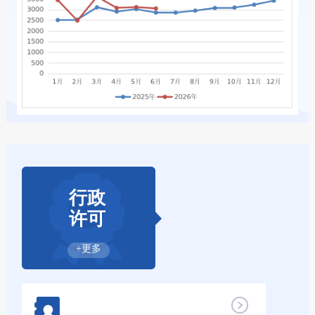
行政
许可
+更多