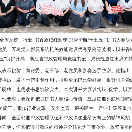
，全省系统、行业“书香赓续红船魂 邮管护航‘十五五’”讲书大赛
党员、五星党支部及系统机关效能建设优秀案例等奖项，以书香
五五”良好开局。浙江省邮政管理局党组书记、局长魏遵红出席并
人表示祝贺，向评委、老干部、老党员和参赛选手致谢。他指出
再厉，发挥示范引领作用，推动全系统比学赶超，提升机关党建
干硬功，也需读书思辨软实力。本次讲书大赛以“以讲促学、以
。他要求，要深刻把握讲书大赛核心价值，立足红船起航地独特
学促干，紧扣行业改革、安全监管、服务民生、产业升级等重点
导向，全面彰显邮政管理队伍和邮政快递业昂扬向上的精神风貌
屋阵地，切实把读书汲取的精神养分转化为干事创业、攻坚克难