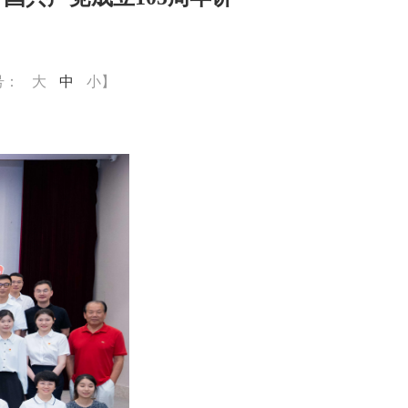
号：
大
中
小
】