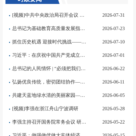
[视频]中共中央政治局召开会议 决定召开二十届五中全会 分析研究当前经济形势和经济工作 中共中央总书记习近平主持会议
2026-07-31
总书记为基础教育高质量发展指明方向
2026-07-23
抓住历史机遇 迎接时代挑战——习近平总书记在国家科学技术奖励大会、两院院士大会、中国科协第十一次全国代表大会上的重要讲话激励广大科技工作者勇担使命
2026-07-10
习近平：在庆祝中国共产党成立105周年大会上的讲话
2026-07-01
总书记的人民情怀 | “必须把我们党建设好、建设强”
2026-06-22
弘扬优良传统，密切团结协作——习近平总书记对朝鲜进行国事访问在中朝关系发展史上具有重要里程碑意义
2026-06-11
共建天蓝地绿水清的美丽家园——践行习近平生态文明思想的时代答卷
2026-06-05
[视频]李强在浙江舟山宁波调研
2026-05-28
李强主持召开国务院常务会议 研究推进全国统一大市场建设有关工作 审议通过《现代化应急体系建设“十五五”规划》 讨论《中华人民共和国中国人民银行法（修订草案）》
2026-05-22
习近平：做强做优做大实体经济
2026-05-15