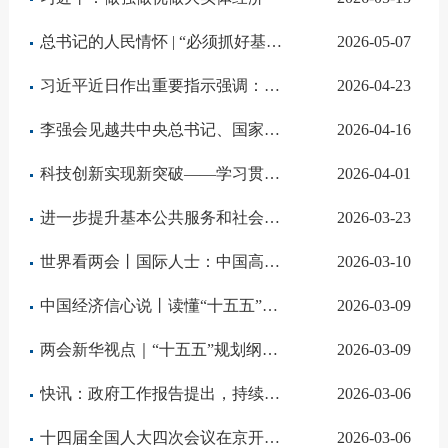
总书记的人民情怀 | “必须抓好基层治理现代化这项基础性工作”
2026-05-07
习近平近日作出重要指示强调：把"义乌发展经验"进一步总结好运用好 探索走出符合各自实际的高质量发展之路
2026-04-23
李强会见越共中央总书记、国家主席苏林
2026-04-16
科技创新实现新突破——学习贯彻习近平总书记全国两会期间关于发展新质生产力重要论述系列述评之一
2026-04-01
进一步提升基本公共服务和社会保障水平——学习贯彻习近平总书记全国两会期间关于推进全体人民共同富裕重要讲话系列述评之三
2026-03-23
世界看两会丨国际人士：中国高质量发展为全球经济注入稳定性
2026-03-10
中国经济信心说丨读懂“十五五”主要指标的深意
2026-03-09
两会新华视点｜“十五五”规划纲要草案的新指标、新看点
2026-03-09
快讯：政府工作报告提出，持续深化整治形式主义为基层减负
2026-03-06
十四届全国人大四次会议在京开幕 习近平等在主席台就座
2026-03-06